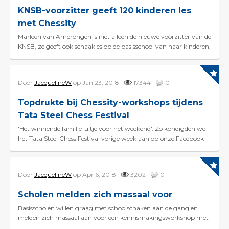
KNSB-voorzitter geeft 120 kinderen les
met Chessity
Marleen van Amerongen is niet alleen de nieuwe voorzitter van de
KNSB, ze geeft ook schaakles op de basisschool van haar kinderen,
Daan en Nienke. Donderdag heeft ze...
Door
JacquelineW
op Jan 23, 2018
17344
0
Topdrukte bij Chessity-workshops tijdens
Tata Steel Chess Festival
'Het winnende familie-uitje voor het weekend'. Zo kondigden we
het Tata Steel Chess Festival vorige week aan op onze Facebook-
pagina. En daar bleek geen ...
Door
JacquelineW
op Apr 6, 2018
3202
0
Scholen melden zich massaal voor
Basisscholen willen graag met schoolschaken aan de gang en
melden zich massaal aan voor een kennismakingsworkshop met
Chessity. Sinds we vorige week bekend maakten dat&...