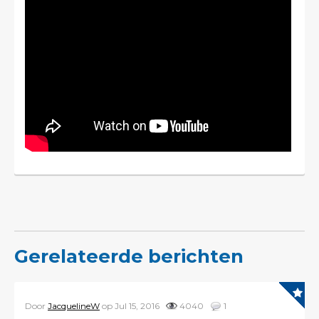
Gerelateerde berichten
Door
JacquelineW
op Jul 15, 2016
4040
1