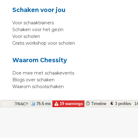
Schaken voor jou
Voor schaaktrainers
Schaken voor het gezin
Voor scholen
Gratis workshop voor scholen
Waarom Chessity
Doe mee met schaakevents
Blogs over schaken
Waarom schoolschaken
Over Chessity
⏱ Timeline
🐏 3 profiles
1
75.5 ms
19 warnings
In de media
Online schaaklessen
Kenniscentrum
Voorwaarden